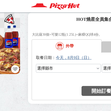
HOT燒星全員集
大比薩30個+可樂12瓶(1.25L)+麻糬QQ球4份。
外帶
日期：
開始訂