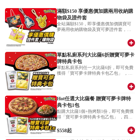
滿額$150 享優惠價加購兩用收納購
物袋及證件套
全站滿額$150，即享優惠價加價購寶可
夢兩用收納購物袋及寶可夢證件套，購
物袋單入優惠價$269、雙入優惠價
$478，證件套單入優惠價$233、雙入優
惠價$415。(證件套及購物袋加購數量自
由選，單入及雙入皆為兩款隨機 ; 如欲
單點私廚系列大比薩6折贈寶可夢卡
加購雙入請選擇下方二入數量;如欲加購
牌特典卡包
五個以上請洽門市)
單點私廚系列任一大比薩6折，即可免費
獲得「寶可夢卡牌特典卡包乙包」 ，四
款隨機贈，快來蒐集你的寶可夢(贈完為
止)!(不得與隨享券或其他優惠併用，如
欲確認是否贈完，請與門市聯繫)
Hot任選大比薩餐 贈寶可夢卡牌特
典卡包1包
點購大比薩1個+熱烤類1份，即可免費獲
得「寶可夢卡牌特典卡包乙包」 ，四款
隨機贈，快來蒐集你的寶可夢(贈完為
止)!(不得與隨享券或其他優惠併用，如
$558
起
欲確認是否贈完，請與門市聯繫)