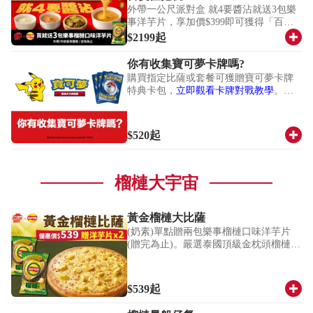
外帶一公尺派對盒 就4要醬沾就送3包樂
事洋芋片，享加價$399即可獲得「百變
怪抱枕」，快來蒐集你的寶可夢商品(售
$2199
起
完為止)! (不得與隨享券或其他優惠併
用，每組一公尺派對盒限加購乙個百變
你有收集寶可夢卡牌嗎?
怪抱枕)
購買指定比薩或套餐可獲贈寶可夢卡牌
特典卡包，
立即觀看卡牌對戰教學
。點
小比薩2個+副食2份+飲料，即可免費獲
得「寶可夢卡牌特典卡包1包」 ，四款隨
機贈，快來蒐集你的寶可夢(贈完為止)!
$520
起
(不得與隨享券或其他優惠併用，如欲確
認是否贈完，請與門市聯繫)
榴槤大宇宙
黃金榴槤大比薩
(奶素)單點贈兩包樂事榴槤口味洋芋片
(贈完為止)。嚴選泰國頂級金枕頭榴槤，
擁有獨特榴槤果香，綿密柔滑的果肉在
整個披薩餅皮上鋪好鋪滿，搭配必勝客
招牌莫札瑞拉起司，濃郁鹹香還會牽
$539
起
絲。