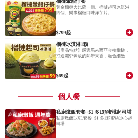
榴槤暈船仔餐
黃金榴槤大比薩一個、榴槤起司冰淇淋
四個、樂事榴槤口味洋芋片。
$799
起
榴槤冰淇淋1顆
【產品特點】嚴選馬來西亞金榜榴槤，
打造濃郁奔放的熱帶果香，融合細緻柔
滑的乳酪風味，交織出香甜與奶香的雙
重層次。入口香氣飽滿濃厚，尾韻帶出
自然乳香，整體口感滑順細緻，濃郁卻
$69
起
不膩口，打造出穿透力極強的冰品饗
宴。
【風味敘述】一入口是濃厚滑順的榴槤
甜香，香氣飽滿且富有存在感；中段轉
個人餐
為微微回甘，帶出乳酪的柔和奶香與綿
密口感；最後收尾則是清爽不膩的自然
甜香與細緻乳香，留下輕盈順口的餘
私廚燉飯套餐+$1 多1顆蜜桃起司塔
韻。整體呈現「濃郁香甜 × 奶香滑順 ×
私廚燉飯L/XL套餐+$1 多1顆蜜桃冰心起
清爽回甘」的三段式風味，層次分明、
司塔
口感細膩，越吃越涮嘴。