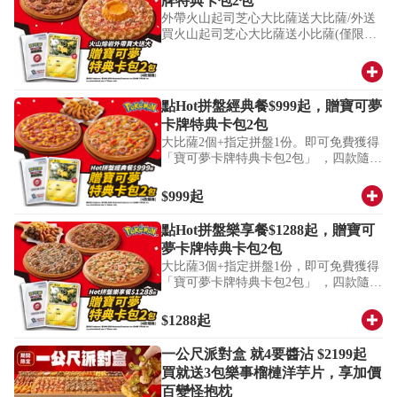
牌特典卡包2包
外帶火山起司芝心大比薩送大比薩/外送
買火山起司芝心大比薩送小比薩(僅限線
上點餐)，即可免費獲得「寶可夢卡牌特
典卡包2包」，四款隨機贈，快來蒐集你
的寶可夢(贈完為止)!
(僅限線上點餐，不
得與隨享券或其他優惠併用，如欲確認
點Hot拼盤經典餐$999起，贈寶可夢
是否贈完，請與門市聯繫)
卡牌特典卡包2包
*火山起司餅皮為植物五辛素(含奶)，需
大比薩2個+指定拼盤1份。即可免費獲得
加價。
「寶可夢卡牌特典卡包2包」 ，四款隨機
贈，快來蒐集你的寶可夢(贈完為止)!
(不
得與隨享券或其他優惠併用，如欲確認
$999
起
是否贈完，請與門市聯繫)
。
點Hot拼盤樂享餐$1288起，贈寶可
夢卡牌特典卡包2包
大比薩3個+指定拼盤1份，即可免費獲得
「寶可夢卡牌特典卡包2包」 ，四款隨機
贈，快來蒐集你的寶可夢(贈完為止)!
(不
得與隨享券或其他優惠併用，如欲確認
$1288
起
是否贈完，請與門市聯繫)
。
一公尺派對盒 就4要醬沾 $2199起
買就送3包樂事榴槤洋芋片，享加價
百變怪抱枕