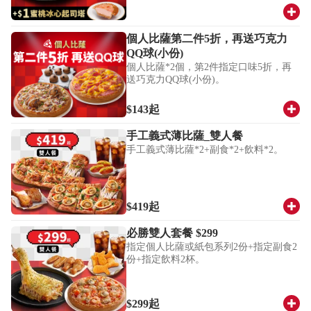
個人比薩第二件5折，再送巧克力
QQ球(小份)
個人比薩*2個，第2件指定口味5折，再
送巧克力QQ球(小份)。
$143
起
手工義式薄比薩_雙人餐
手工義式薄比薩*2+副食*2+飲料*2。
$419
起
必勝雙人套餐 $299
指定個人比薩或紙包系列2份+指定副食2
份+指定飲料2杯。
$299
起