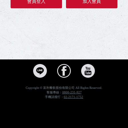
會員登入
加入會員
PK雙饗卡會員專區，PK雙饗卡會員，消費積點，折現好禮 | Pizza Hut 必勝客，PK雙饗卡會員專區，PK雙饗卡可以同時享受Pizza Hut必勝客及KFC肯德基兩大品牌的消費點數累積。點數可以折現，更可以兌換優惠，小至副食點心大至各種套餐不同品項供兌換。，必勝客,PizzaHut,比薩,披薩,pizza,安心送,Hot到家,網路訂購,外送,外帶
Copyright © 富利餐飲股份有限公司 All Rights Reserved.
客服專線：
0800-231-927
手機請撥打：
02-2171-1752