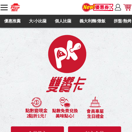
優惠推薦
大/小比薩
個人比薩
義大利麵/燉飯
拼盤/熱烤