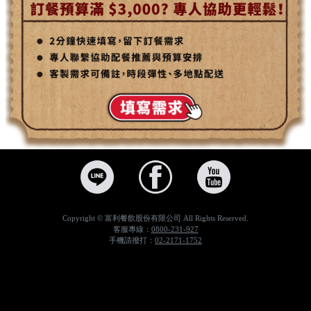
會員專區，Pizza Hut必勝客為幸福加熱 | 網路訂餐外帶外送獨享優惠，比薩烤雞外帶外送，會員專區，Pizza Hut必勝客美味比薩第一品牌,外送披薩義大利麵熱到家,上網訂餐享優惠,平日最划算,假日聚餐生日派對聚會最佳選擇,外帶買大送大,外送買大送小!，必勝客,PizzaHut,比薩,披薩,pizza,安心送,Hot到家,網路訂購,外送,外帶
Copyright © 富利餐飲股份有限公司 All Rights Reserved.
客服專線：
0800-231-927
手機請撥打：
02-2171-1752