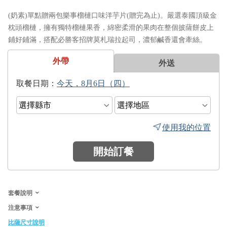
(奶素)單點贈兩包樂事榴槤口味洋芋片(贈完為止)。嚴選泰國頂級金
枕頭榴槤，擁有獨特榴槤果香，綿密柔滑的果肉在整個披薩餅皮上
鋪好鋪滿，搭配必勝客招牌莫札瑞拉起司，濃郁鹹香還會牽絲。
外帶
外送
日期：
使用我的位置
開始訂餐
套餐說明
注意事項
比薩尺寸說明