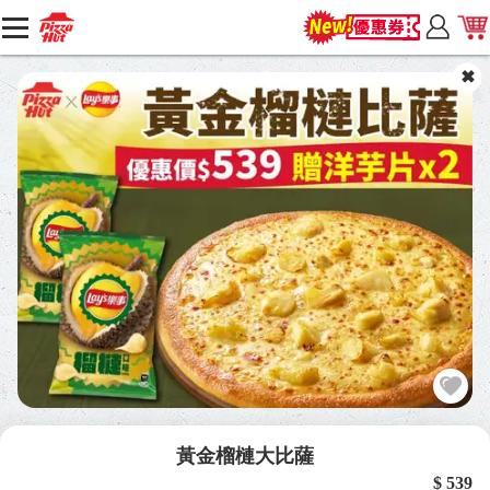
黃金榴槤大比薩
$ 539