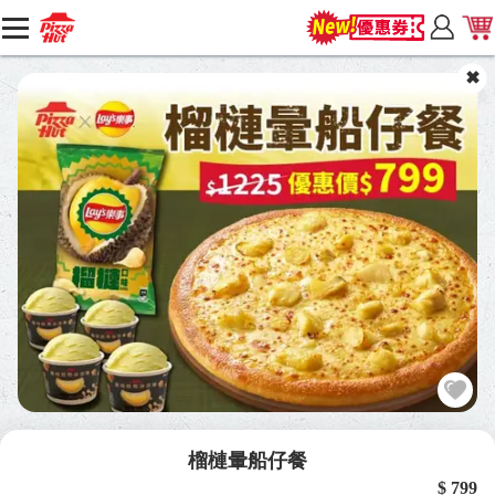
榴槤暈船仔餐
$ 799