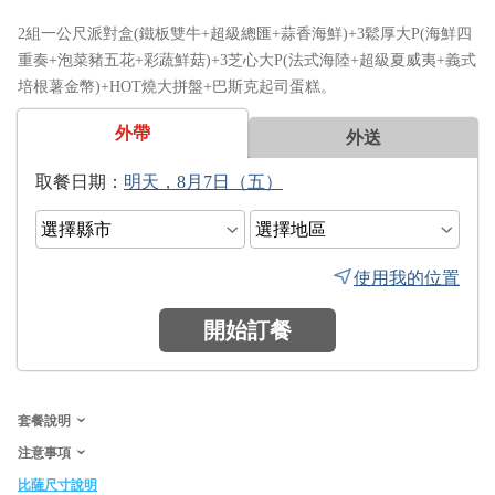
2組一公尺派對盒(鐵板雙牛+超級總匯+蒜香海鮮)+3鬆厚大P(海鮮四
重奏+泡菜豬五花+彩蔬鮮菇)+3芝心大P(法式海陸+超級夏威夷+義式
培根薯金幣)+HOT燒大拼盤+巴斯克起司蛋糕。
外帶
外送
日期：
使用我的位置
開始訂餐
套餐說明
注意事項
比薩尺寸說明