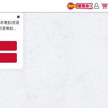
本餐點僅適
另選餐點，