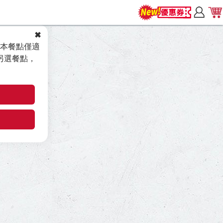
本餐點僅適
另選餐點，