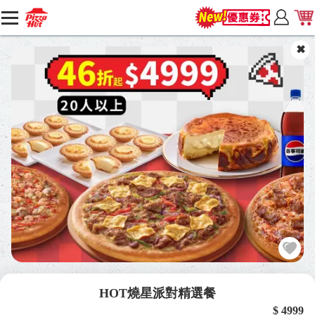
HOT燒星派對精選餐
$ 4999