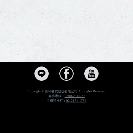
我的專屬優惠，優惠推薦，外送外帶比薩線上訂，美味迅速，各種披薩優惠分享、獨享餐 | Pizza Hut 必勝客，我的專屬優惠，優惠推薦，Pizza Hut 必勝客安心送Hot到家，多種比薩拼盤美味套餐任你選，不管是一人獨享、二人歡聚或是四人以上派對，都能依人數量身打造最適合的超值優惠套餐，讓你用最划算的方式點到最豐盛的餐點。，必勝客,PizzaHut,比薩,披薩,pizza,安心送,Hot到家,網路訂購,外送,外帶,外帶買大送大,比薩外送,披薩外送
Copyright © 富利餐飲股份有限公司 All Rights Reserved.
客服專線：
0800-231-927
手機請撥打：
02-2171-1752