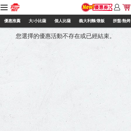
優惠推薦
大/小比薩
個人比薩
義大利麵/燉飯
拼盤/熱烤
您選擇的優惠活動不存在或已經結束。