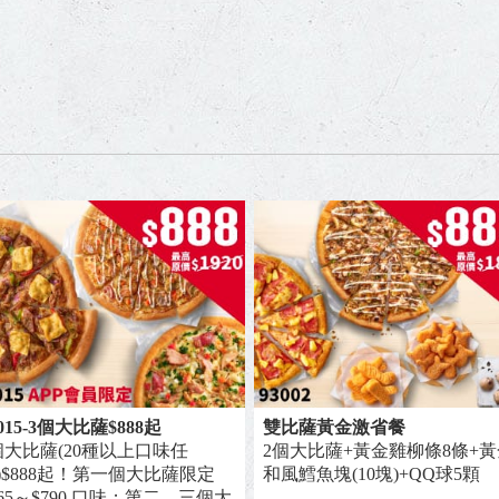
3015-3個大比薩$888起
雙比薩黃金激省餐
個大比薩(20種以上口味任
2個大比薩+黃金雞柳條8條+黃
)$888起！第一個大比薩限定
和風鱈魚塊(10塊)+QQ球5顆
565～$790 口味；第二、三個大