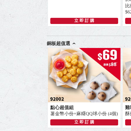
比
$
立 即 訂 購
銅板超值選
點心超值組
雞
薯金幣小份+麻糬QQ球小份 (4個)
酥
立 即 訂 購