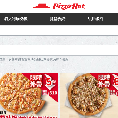
義大利麵/燉飯
拼盤/熱烤
甜點/飲料
併用，必勝客保有調整活動辦法及優惠內容之權利。