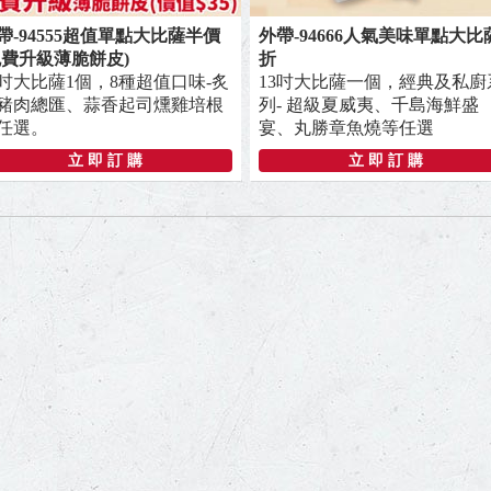
帶-94555超值單點大比薩半價
外帶-94666人氣美味單點大比
免費升級薄脆餅皮)
折
3吋大比薩1個，8種超值口味-炙
13吋大比薩一個，經典及私廚
豬肉總匯、蒜香起司燻雞培根
列- 超級夏威夷、千島海鮮盛
任選。
宴、丸勝章魚燒等任選
立 即 訂 購
立 即 訂 購