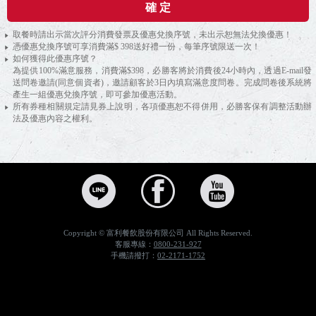
確 定
取餐時請出示當次評分消費發票及優惠兌換序號，未出示恕無法兌換優惠！
憑優惠兌換序號可享消費滿$ 398送好禮一份，每筆序號限送一次！
如何獲得此優惠序號？
為提供100%滿意服務，消費滿$398，必勝客將於消費後24小時內，透過E-mail發
送問卷邀請(同意個資者)，邀請顧客於3日內填寫滿意度問卷。完成問卷後系統將
產生一組優惠兌換序號，即可參加優惠活動。
所有券種相關規定請見券上說明，各項優惠恕不得併用，必勝客保有調整活動辦
法及優惠內容之權利。
為必勝客評分優惠兌換，外送外帶比薩線上訂，美味迅速，各種披薩優惠分享、獨享餐 | Pizza Hut 必勝客，為必勝客評分優惠兌換，Pizza Hut 必勝客安心送Hot到家，多種比薩拼盤美味套餐任你選，不管是一人獨享、二人歡聚或是四人以上派對，都能依人數量身打造最適合的超值優惠套餐，讓你用最划算的方式點到最豐盛的餐點。，必勝客,PizzaHut,比薩,披薩,pizza,安心送,Hot到家,網路訂購,外送,外帶,外帶買大送大,比薩外送,披薩外送
Copyright © 富利餐飲股份有限公司 All Rights Reserved.
客服專線：
0800-231-927
手機請撥打：
02-2171-1752