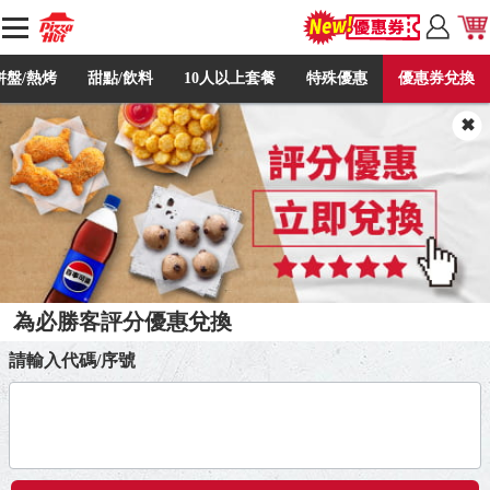
拼盤/熱烤
甜點/飲料
10人以上套餐
特殊優惠
優惠券兌換
為必勝客評分優惠兌換
請輸入代碼/序號