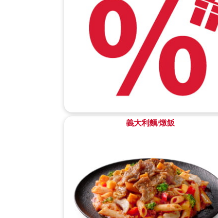
義大利麵/燉飯