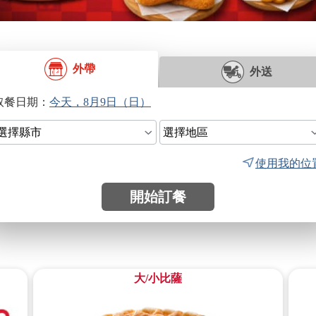
外帶
外送
日期：
使用我的位
開始訂餐
大/小比薩