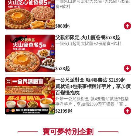
一個火山起司芝心大比薩+大比薩+2份副
食+飲料
$888
起
父親節限定-火山寵爸餐$528起
一個火山起司大比薩+2份副食+飲料
$528
起
一公尺派對盒 就4要醬沾 $2199起
買就送3包樂事榴槤洋芋片，享加價
百變怪抱枕
外帶一公尺派對盒 就4要醬沾就送3包樂
事洋芋片，享加價$399即可獲得「百變
怪抱枕」，快來蒐集你的寶可夢商品(售
$2199
起
完為止)! (不得與隨享券或其他優惠併
用，每組一公尺派對盒限加購乙個百變
怪抱枕)
寶可夢特別企劃