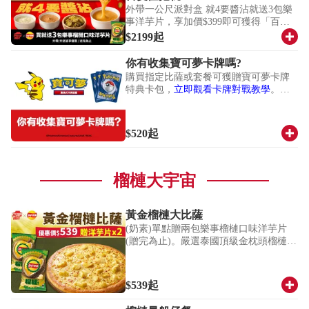
外帶一公尺派對盒 就4要醬沾就送3包樂
事洋芋片，享加價$399即可獲得「百變
怪抱枕」，快來蒐集你的寶可夢商品(售
$2199
起
完為止)! (不得與隨享券或其他優惠併
用，每組一公尺派對盒限加購乙個百變
你有收集寶可夢卡牌嗎?
怪抱枕)
購買指定比薩或套餐可獲贈寶可夢卡牌
特典卡包，
立即觀看卡牌對戰教學
。點
小比薩2個+副食2份+飲料，即可免費獲
得「寶可夢卡牌特典卡包1包」 ，四款隨
機贈，快來蒐集你的寶可夢(贈完為止)!
$520
起
(不得與隨享券或其他優惠併用，如欲確
認是否贈完，請與門市聯繫)
榴槤大宇宙
黃金榴槤大比薩
(奶素)單點贈兩包樂事榴槤口味洋芋片
(贈完為止)。嚴選泰國頂級金枕頭榴槤，
擁有獨特榴槤果香，綿密柔滑的果肉在
整個披薩餅皮上鋪好鋪滿，搭配必勝客
招牌莫札瑞拉起司，濃郁鹹香還會牽
$539
起
絲。