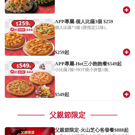
APP專屬-個人比薩3個 $259
個人比薩*3個 (限指定口味)。
$259
起
APP專屬-Hot三小飽飽餐$549起
小比薩2個+HOT燒小拼盤1個。
$549
起
父親節限定
父親節限定-火山芝心爸發餐$888起