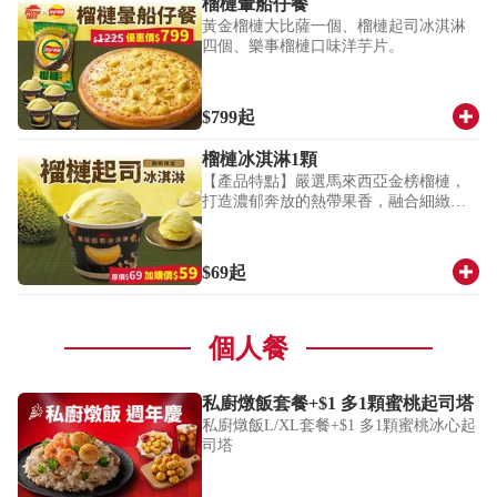
榴槤暈船仔餐
黃金榴槤大比薩一個、榴槤起司冰淇淋
四個、樂事榴槤口味洋芋片。
$799
起
榴槤冰淇淋1顆
【產品特點】嚴選馬來西亞金榜榴槤，
打造濃郁奔放的熱帶果香，融合細緻柔
滑的乳酪風味，交織出香甜與奶香的雙
重層次。入口香氣飽滿濃厚，尾韻帶出
自然乳香，整體口感滑順細緻，濃郁卻
$69
起
不膩口，打造出穿透力極強的冰品饗
宴。
【風味敘述】一入口是濃厚滑順的榴槤
甜香，香氣飽滿且富有存在感；中段轉
個人餐
為微微回甘，帶出乳酪的柔和奶香與綿
密口感；最後收尾則是清爽不膩的自然
甜香與細緻乳香，留下輕盈順口的餘
私廚燉飯套餐+$1 多1顆蜜桃起司塔
韻。整體呈現「濃郁香甜 × 奶香滑順 ×
私廚燉飯L/XL套餐+$1 多1顆蜜桃冰心起
清爽回甘」的三段式風味，層次分明、
司塔
口感細膩，越吃越涮嘴。