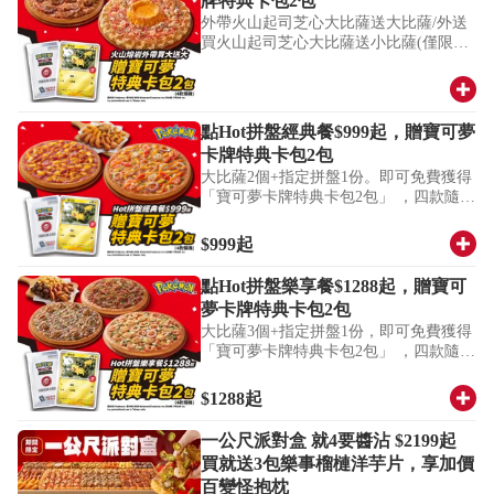
牌特典卡包2包
外帶火山起司芝心大比薩送大比薩/外送
買火山起司芝心大比薩送小比薩(僅限線
上點餐)，即可免費獲得「寶可夢卡牌特
典卡包2包」，四款隨機贈，快來蒐集你
的寶可夢(贈完為止)!
(僅限線上點餐，不
得與隨享券或其他優惠併用，如欲確認
點Hot拼盤經典餐$999起，贈寶可夢
是否贈完，請與門市聯繫)
卡牌特典卡包2包
*火山起司餅皮為植物五辛素(含奶)，需
大比薩2個+指定拼盤1份。即可免費獲得
加價。
「寶可夢卡牌特典卡包2包」 ，四款隨機
贈，快來蒐集你的寶可夢(贈完為止)!
(不
得與隨享券或其他優惠併用，如欲確認
$999
起
是否贈完，請與門市聯繫)
。
點Hot拼盤樂享餐$1288起，贈寶可
夢卡牌特典卡包2包
大比薩3個+指定拼盤1份，即可免費獲得
「寶可夢卡牌特典卡包2包」 ，四款隨機
贈，快來蒐集你的寶可夢(贈完為止)!
(不
得與隨享券或其他優惠併用，如欲確認
$1288
起
是否贈完，請與門市聯繫)
。
一公尺派對盒 就4要醬沾 $2199起
買就送3包樂事榴槤洋芋片，享加價
百變怪抱枕