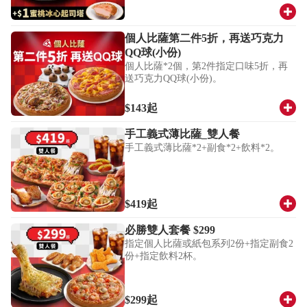
個人比薩第二件5折，再送巧克力
QQ球(小份)
個人比薩*2個，第2件指定口味5折，再
送巧克力QQ球(小份)。
$143
起
手工義式薄比薩_雙人餐
手工義式薄比薩*2+副食*2+飲料*2。
$419
起
必勝雙人套餐 $299
指定個人比薩或紙包系列2份+指定副食2
份+指定飲料2杯。
$299
起