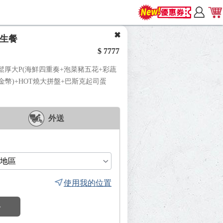
慶生餐
$ 7777
3鬆厚大P(海鮮四重奏+泡菜豬五花+彩蔬
金幣)+HOT燒大拼盤+巴斯克起司蛋
外送
使用我的位置
餐