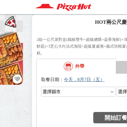
HOT兩公尺
2組一公尺派對盒(鐵板雙牛+超級總匯+蒜香海鮮)+
鮮菇)+3芝心大P(法式海陸+超級夏威夷+義式培根薯
糕。
外帶
日期：
開始訂