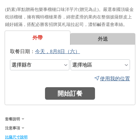
(奶素)單點贈兩包樂事榴槤口味洋芋片(贈完為止)。嚴選泰國頂級金
枕頭榴槤，擁有獨特榴槤果香，綿密柔滑的果肉在整個披薩餅皮上
鋪好鋪滿，搭配必勝客招牌莫札瑞拉起司，濃郁鹹香還會牽絲。
外帶
外送
日期：
使用我的位置
開始訂餐
套餐說明
注意事項
比薩尺寸說明