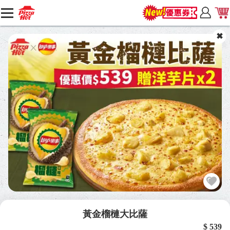
黃金榴槤大比薩
$ 539