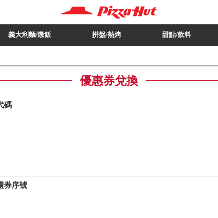
義大利麵/燉飯
拼盤/熱烤
甜點/飲料
優惠券兌換
代碼
禮券序號