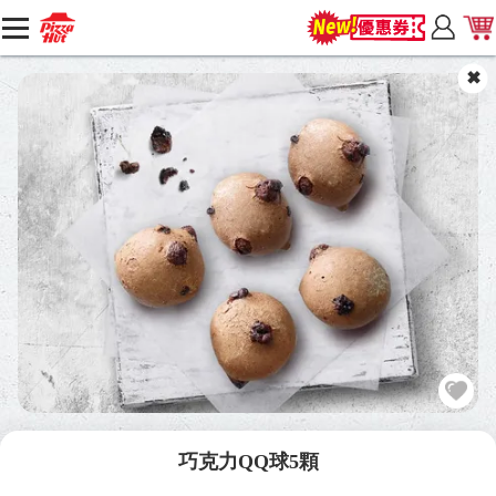
巧克力QQ球5顆