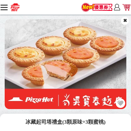
冰藏起司塔禮盒(3顆原味+3顆蜜桃)