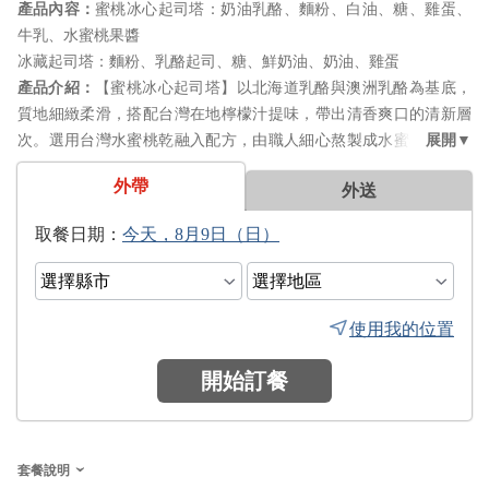
蜜桃冰心起司塔：奶油乳酪、麵粉、白油、糖、雞蛋、
牛乳、水蜜桃果醬
冰藏起司塔：麵粉、乳酪起司、糖、鮮奶油、奶油、雞蛋
【蜜桃冰心起司塔】以北海道乳酪與澳洲乳酪為基底，
質地細緻柔滑，搭配台灣在地檸檬汁提味，帶出清香爽口的清新層
次。選用台灣水蜜桃乾融入配方，由職人細心熬製成水蜜桃果醬，
果香自然迷人、甜而不膩。整體風味平衡細膩，呈現柔和果香與乳
外帶
外送
酪完美交融的水蜜桃冰藏起司塔。
【冰藏起司塔】使用來自法國與紐西蘭的乳酪，品嚐冰藏滑順的香
日期：
濃起司。
使用我的位置
開始訂餐
套餐說明