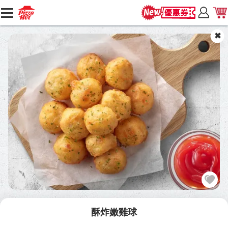
酥炸嫩雞球