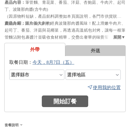
筆管麵、青花菜、番茄、洋菇、杏鮑菇、牛肉片、起司
丁、波隆那肉醬(含牛肉)
（因原物料短缺，產品餡料調整如本頁面說明，各門市供貨狀況以
實物為準，圖片僅供參考）
源自義大利的經典波隆那肉醬風味！配上滑嫩牛肉片、
起司丁、番茄、洋菇與花椰菜，再透過高溫紙包封烤，讓每一根筆
管麵沾附包裹醬汁並吸收食材精華，交疊出奢華的味覺饗宴，讓你
一口接著一口！
外帶
外送
日期：
使用我的位置
開始訂餐
套餐說明