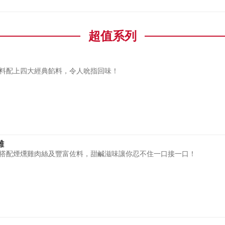
超值系列
醬料配上四大經典餡料，令人吮指回味！
雞
搭配煙燻雞肉絲及豐富佐料，甜鹹滋味讓你忍不住一口接一口！