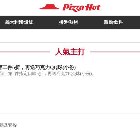
義大利麵/燉飯
拼盤/熱烤
甜點/飲料
人氣主打
二件5折，再送巧克力QQ球(小份)
2個，第2件指定口味5折，再送巧克力QQ球(小份)。
點及套餐