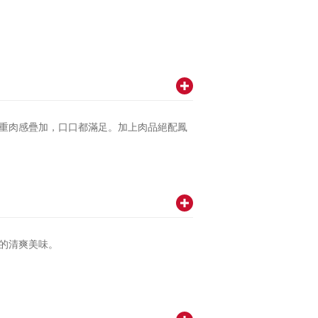
重肉感疊加，口口都滿足。加上肉品絕配鳳
的清爽美味。