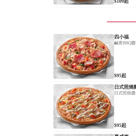
$109
起
四小福
鹹香BBQ
$95
起
日式照燒
日式照燒醬
$95
起