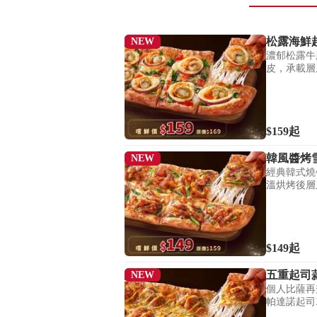
松露海鮮
NEW
濃郁松露牛
皮，承載層
$159
起
韓風醬烤
NEW
經典韓式燒
溫烘烤後層
$149
起
五重起司
NEW
個人比薩再
帕達諾起司
準。