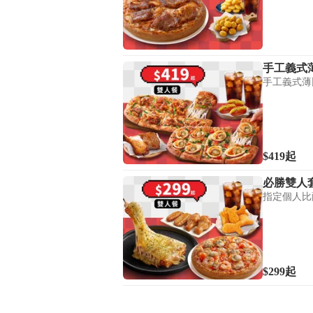
手工義式
手工義式薄比
$419
起
必勝雙人套
指定個人比
$299
起