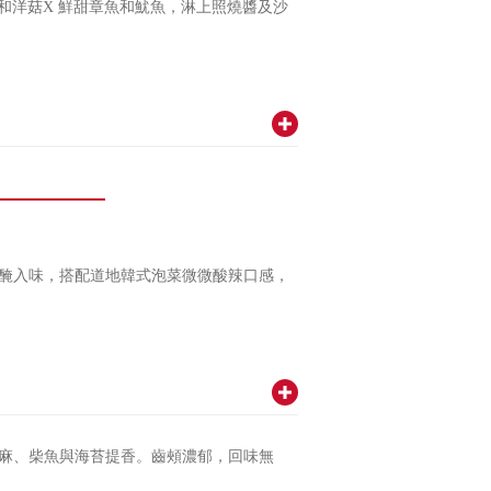
和洋菇X 鮮甜章魚和魷魚，淋上照燒醬及沙
醃入味，搭配道地韓式泡菜微微酸辣口感，
芝麻、柴魚與海苔提香。齒頰濃郁，回味無