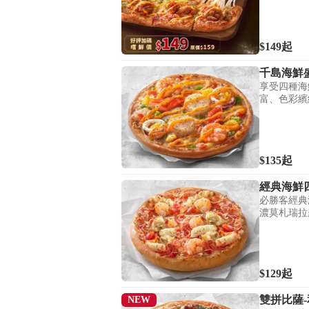
$149
起
千島海鮮
享受四種海
富、色彩繽
$135
起
經典海鮮
必勝客經典
濃莫札瑞拉
$129
起
雙拼比薩
NEW