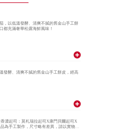
茄，以低溫發酵、清爽不膩的舊金山手工餅
口都充滿奢華松露海鮮風味！
溫發酵、清爽不膩的舊金山手工餅皮，經高
香濃起司：莫札瑞拉起司X康門貝爾起司X
產品為手工製作，尺寸略有差異，請以實物為