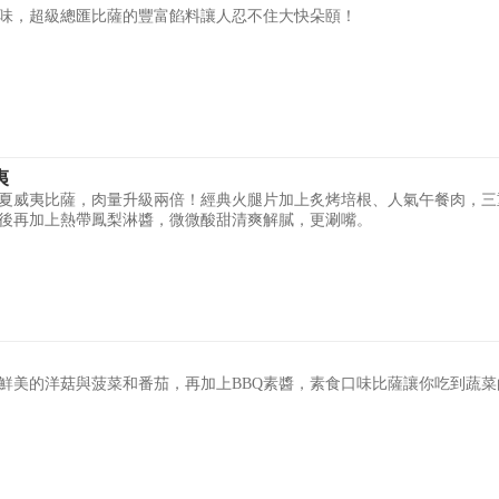
味，超級總匯比薩的豐富餡料讓人忍不住大快朵頤！
夷
夏威夷比薩，肉量升級兩倍！經典火腿片加上炙烤培根、人氣午餐肉，三
後再加上熱帶鳳梨淋醬，微微酸甜清爽解膩，更涮嘴。
鮮美的洋菇與菠菜和番茄，再加上BBQ素醬，素食口味比薩讓你吃到蔬菜