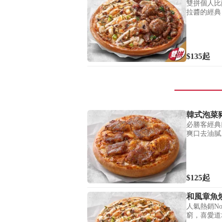
雙拼個人比
拉醬的經典
$135
起
韓式泡菜
必勝客經典
爽口去油膩
$125
起
和風章魚
人氣熱銷N
窮，喜愛道