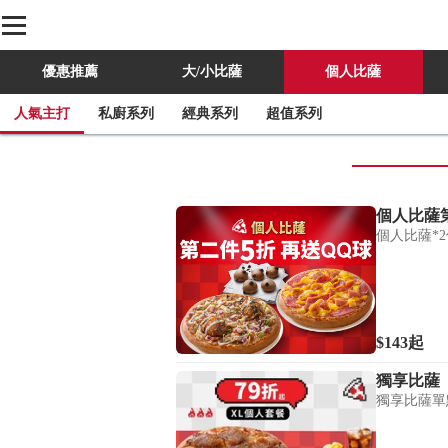
優惠推薦
大/小比薩
個人比薩
人氣主打
私廚系列
經典系列
超值系列
個人比薩
個人比薩第
個人比薩*
$143
起
獨享比薩
獨享比薩單