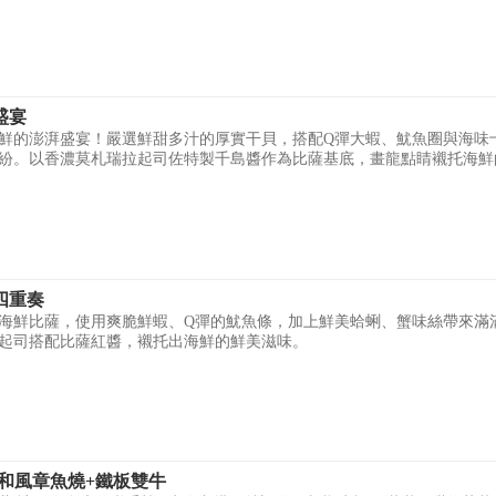
盛宴
鮮的澎湃盛宴！嚴選鮮甜多汁的厚實干貝，搭配Q彈大蝦、魷魚圈與海味
紛。以香濃莫札瑞拉起司佐特製千島醬作為比薩基底，畫龍點睛襯托海鮮
四重奏
海鮮比薩，使用爽脆鮮蝦、Q彈的魷魚條，加上鮮美蛤蜊、蟹味絲帶來滿
起司搭配比薩紅醬，襯托出海鮮的鮮美滋味。
-和風章魚燒+鐵板雙牛