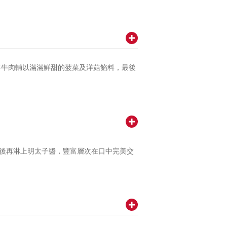
將牛肉輔以滿滿鮮甜的菠菜及洋菇餡料，最後
後再淋上明太子醬，豐富層次在口中完美交