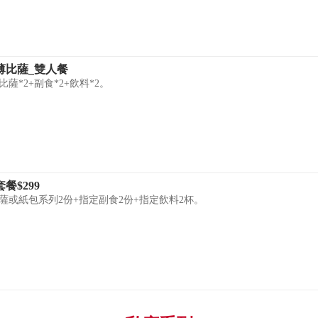
薄比薩_雙人餐
薩*2+副食*2+飲料*2。
餐$299
薩或紙包系列2份+指定副食2份+指定飲料2杯。