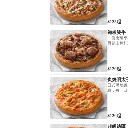
$125
起
鐵板雙牛
一份比薩享
再鋪上莫札
$120
起
炙燒明太
日式照燒醬
織，每一口
$120
起
超級總匯