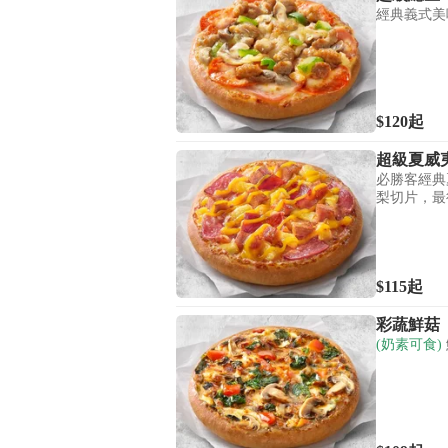
經典義式美
$120
起
超級夏威
必勝客經典
梨切片，最
$115
起
彩蔬鮮菇
(奶素可食)