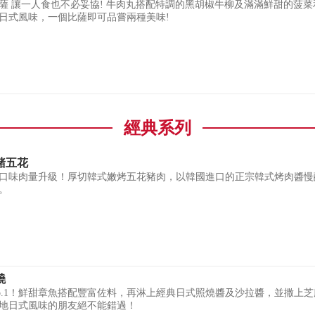
薩 讓一人食也不必妥協! 牛肉丸搭配特調的黑胡椒牛柳及滿滿鮮甜的菠菜
日式風味，一個比薩即可品嘗兩種美味!
經典系列
豬五花
口味肉量升級！厚切韓式嫩烤五花豬肉，以韓國進口的正宗韓式烤肉醬慢
。
燒
o.1！鮮甜章魚搭配豐富佐料，再淋上經典日式照燒醬及沙拉醬，並撒上
地日式風味的朋友絕不能錯過！