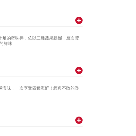
十足的蟹味棒，佐以三種蔬果點綴，層次豐
的鮮味
滿海味，一次享受四種海鮮！經典不敗的香