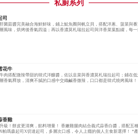
私廚系列
起司
肝菌菇醬完美融合海鮮鮮味，鋪上魷魚圈與帆立貝，搭配洋蔥、菠菜與番
層風味，烘烤後香氣四溢；再以香濃莫札瑞拉起司與洋香菜葉點綴，每一
雪花牛
牛肉搭配微辣帶甜的韓式洋釀醬，佐以韭菜與香濃莫札瑞拉起司；鋪在低
層香氣釋放，清爽不膩的口感中交織鹹香微辣，口口都是韓式燒烤風味！
蒜香雞
升級！餅皮更清爽，餡料增量！ 香嫩雞腿肉結合義式蒜香白醬，搭配五種
X帕瑪森起司X切達起司，多層次口感，令人上癮的個人主食新選擇！ *