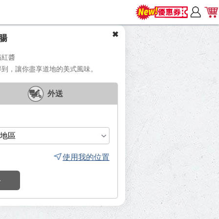
腸
茄紅醬
得到，讓你盡享道地的美式風味。
外送
使用我的位置
餐