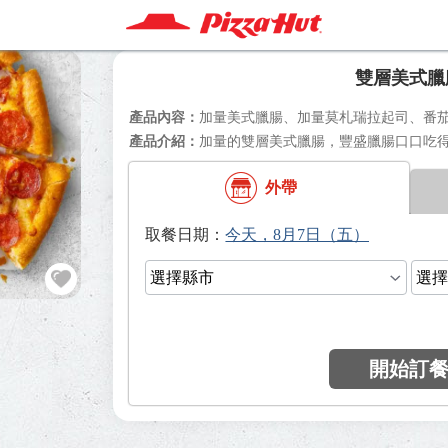
雙層美式臘
加量美式臘腸、加量莫札瑞拉起司、番
加量的雙層美式臘腸，豐盛臘腸口口吃
外帶
日期：
開始訂