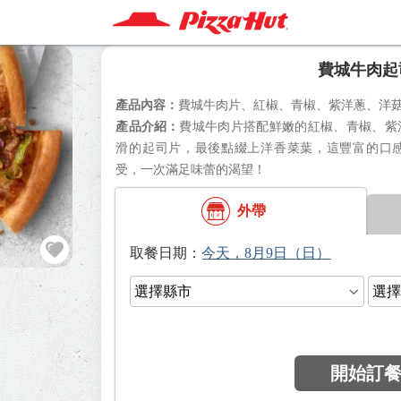
費城牛肉起
費城牛肉片、紅椒、青椒、紫洋蔥、洋
費城牛肉片搭配鮮嫩的紅椒、青椒、紫
滑的起司片，最後點綴上洋香菜葉，這豐富的口
受，一次滿足味蕾的渴望！
外帶
日期：
開始訂