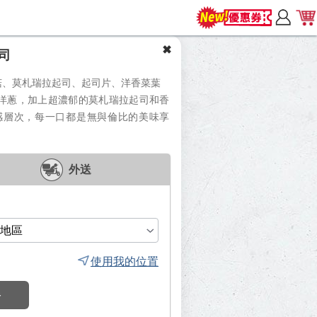
司
菇、莫札瑞拉起司、起司片、洋香菜葉
洋蔥，加上超濃郁的莫札瑞拉起司和香
感層次，每一口都是無與倫比的美味享
外送
使用我的位置
餐