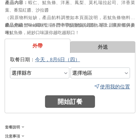
蝦仁、魷魚條、洋蔥、鳳梨、莫札瑞拉起司、洋香菜
葉、番茄紅醬、沙拉醬
（因原物料短缺，產品餡料調整如本頁面說明，若魷魚條物料短
缺，將由蟹味絲取代。各門市供貨狀況以實物為準，圖片僅供參
New風味登場!!甜中帶點微酸的鳳梨，遇上甜美鮮蝦與美
考）
味魷魚條，絕妙口味讓你越吃越順口！
外帶
外送
日期：
使用我的位置
開始訂餐
套餐說明
注意事項