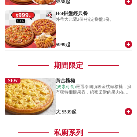
$558
起
Hot拼盤經典餐
外帶大比薩2個+指定拼盤1份。
$999
起
期間限定
黃金榴槤
NEW
(奶素可食)
嚴選泰國頂級金枕頭榴槤，擁
有獨特榴槤果香，綿密柔滑的果肉在整
個披薩餅皮上鋪好鋪滿，搭配必勝客招
牌莫札瑞拉起司，濃郁鹹香還牽絲。
大
$539
起
私廚系列