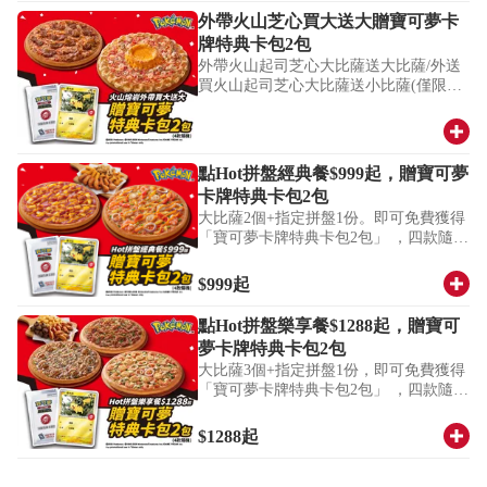
用，如欲確認是否贈完，請與門市聯繫)
外帶火山芝心買大送大贈寶可夢卡
牌特典卡包2包
外帶火山起司芝心大比薩送大比薩/外送
買火山起司芝心大比薩送小比薩(僅限線
上點餐)，即可免費獲得「寶可夢卡牌特
典卡包2包」，四款隨機贈，快來蒐集你
的寶可夢(贈完為止)!
(僅限線上點餐，不
得與隨享券或其他優惠併用，如欲確認
點Hot拼盤經典餐$999起，贈寶可夢
是否贈完，請與門市聯繫)
卡牌特典卡包2包
*火山起司餅皮為植物五辛素(含奶)，需
大比薩2個+指定拼盤1份。即可免費獲得
加價。
「寶可夢卡牌特典卡包2包」 ，四款隨機
贈，快來蒐集你的寶可夢(贈完為止)!
(不
得與隨享券或其他優惠併用，如欲確認
$999
起
是否贈完，請與門市聯繫)
。
點Hot拼盤樂享餐$1288起，贈寶可
夢卡牌特典卡包2包
大比薩3個+指定拼盤1份，即可免費獲得
「寶可夢卡牌特典卡包2包」 ，四款隨機
贈，快來蒐集你的寶可夢(贈完為止)!
(不
得與隨享券或其他優惠併用，如欲確認
$1288
起
是否贈完，請與門市聯繫)
。