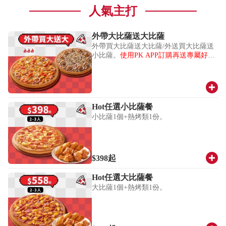
人氣主打
外帶大比薩送大比薩
外帶買大比薩送大比薩/外送買大比薩送
小比薩。
使用PK APP訂購再送專屬好
禮
。
Hot任選小比薩餐
小比薩1個+熱烤類1份。
$398
起
Hot任選大比薩餐
大比薩1個+熱烤類1份。