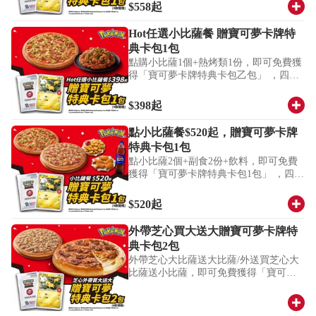
止)!(不得與隨享券或其他優惠併用，如
$558
起
欲確認是否贈完，請與門市聯繫)
Hot任選小比薩餐 贈寶可夢卡牌特
典卡包1包
點購小比薩1個+熱烤類1份，即可免費獲
得「寶可夢卡牌特典卡包乙包」 ，四款
隨機贈，快來蒐集你的寶可夢(贈完為
止)!(不得與隨享券或其他優惠併用，如
$398
起
欲確認是否贈完，請與門市聯繫)
點小比薩餐$520起，贈寶可夢卡牌
特典卡包1包
點小比薩2個+副食2份+飲料，即可免費
獲得「寶可夢卡牌特典卡包1包」 ，四款
隨機贈，快來蒐集你的寶可夢商品(贈完
為止)!
(不得與隨享券或其他優惠併用，
$520
起
如欲確認是否贈完，請與門市聯繫)
外帶芝心買大送大贈寶可夢卡牌特
典卡包2包
外帶芝心大比薩送大比薩/外送買芝心大
比薩送小比薩，即可免費獲得「寶可夢
卡牌特典卡包2包」 ，四款隨機贈，快來
蒐集你的寶可夢商品(贈完為止)!
(僅限線
上點餐，不得與隨享券或其他優惠併