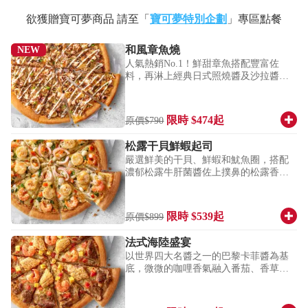
欲獲贈寶可夢商品
請至「
寶可夢特別企劃
」專區點餐
和風章魚燒
NEW
人氣熱銷No.1！鮮甜章魚搭配豐富佐
料，再淋上經典日式照燒醬及沙拉醬，
並撒上芝麻、柴魚與海苔提香。齒頰濃
郁，回味無窮，喜愛道地日式風味的朋
友絕不能錯過！
限時
$474
起
原價
$790
松露干貝鮮蝦起司
嚴選鮮美的干貝、鮮蝦和魷魚圈，搭配
濃郁松露牛肝菌醬佐上撲鼻的松露香
氣！洋蔥、菠菜、番茄增添鮮甜口感，
莫札瑞拉起司帶來豐富層次~ 無論是海
鮮愛好者還是松露迷，這都是你的必點
限時
$539
起
原價
$899
口味，一次享受松露與海鮮的極致美
味！
法式海陸盛宴
以世界四大名醬之一的巴黎卡菲醬為基
底，微微的咖哩香氣融入番茄、香草和
椰汁的獨特風味。經典的BBQ烤肉搭配
新鮮大蝦和鹽烤鱈魚，層次更加豐富，
每一口都是全新的美味享受，更帶來了