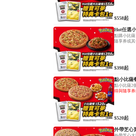
$558
起
Hot任選
點購小比薩
隨享券或其
$398
起
點小比薩餐
點小比薩2
得與隨享券
$520
起
外帶芝心
外帶芝心大