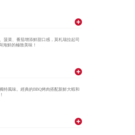
、菠菜、番茄增添鮮甜口感，莫札瑞拉起司
與海鮮的極致美味！
獨特風味。經典的BBQ烤肉搭配新鮮大蝦和
！