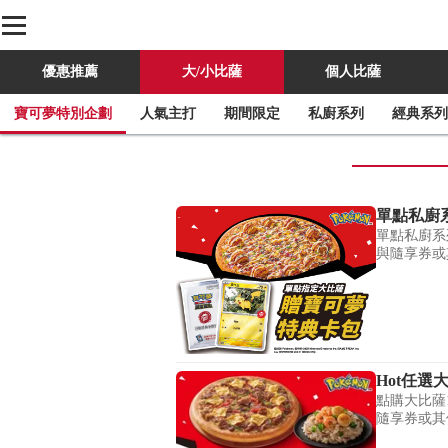
優惠推薦
大/小比薩
個人比薩
寶可夢特別企劃
人氣主打
期間限定
私廚系列
經典系列
大/小比薩
單點私廚
單點私廚系
與隨享券或
Hot任選
點購大比薩
隨享券或其