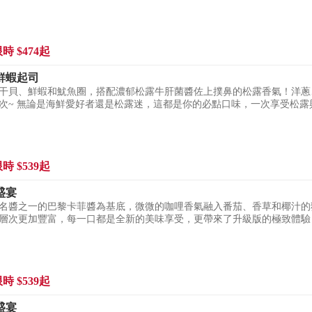
限時
$474
起
鮮蝦起司
干貝、鮮蝦和魷魚圈，搭配濃郁松露牛肝菌醬佐上撲鼻的松露香氣！洋蔥
次~ 無論是海鮮愛好者還是松露迷，這都是你的必點口味，一次享受松露
限時
$539
起
盛宴
名醬之一的巴黎卡菲醬為基底，微微的咖哩香氣融入番茄、香草和椰汁的
層次更加豐富，每一口都是全新的美味享受，更帶來了升級版的極致體驗
限時
$539
起
盛宴