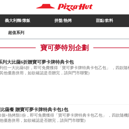
義大利麵/燉飯
拼盤/熱烤
甜點/飲料
超值系列
寶可夢特別企劃
系列大比薩6折贈寶可夢卡牌特典卡包
列任一大比薩6折，即可免費獲得「寶可夢卡牌特典卡包乙包」 ，四款隨機
其他優惠併用，如欲確認是否贈完，請與門市聯繫)
大比薩餐 贈寶可夢卡牌特典卡包1包
1個+熱烤類1份，即可免費獲得「寶可夢卡牌特典卡包乙包」 ，四款隨機贈
他優惠併用，如欲確認是否贈完，請與門市聯繫)