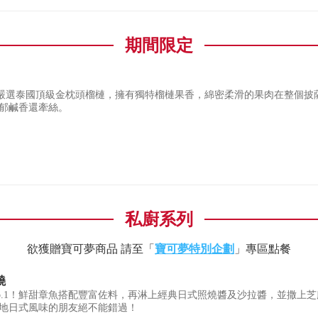
期間限定
嚴選泰國頂級金枕頭榴槤，擁有獨特榴槤果香，綿密柔滑的果肉在整個披
郁鹹香還牽絲。
私廚系列
欲獲贈寶可夢商品
請至「
寶可夢特別企劃
」專區點餐
燒
o.1！鮮甜章魚搭配豐富佐料，再淋上經典日式照燒醬及沙拉醬，並撒上
地日式風味的朋友絕不能錯過！