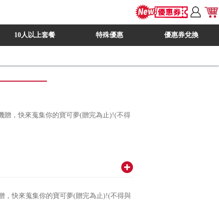
10人以上套餐
特殊優惠
優惠券兌換
贈，快來蒐集你的寶可夢(贈完為止)!(不得
，快來蒐集你的寶可夢(贈完為止)!(不得與