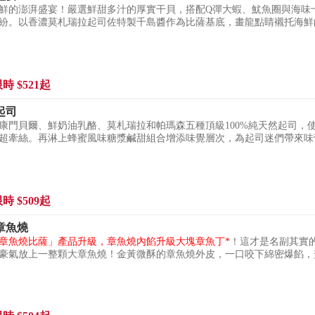
鮮的澎湃盛宴！嚴選鮮甜多汁的厚實干貝，搭配Q彈大蝦、魷魚圈與海味
紛。以香濃莫札瑞拉起司佐特製千島醬作為比薩基底，畫龍點睛襯托海鮮
限時
$521
起
起司
康門貝爾、鮮奶油乳酪、莫札瑞拉和帕瑪森五種頂級100%純天然起司，
超牽絲。再淋上蜂蜜風味糖漿鹹甜組合增添味覺層次，為起司迷們帶來味蕾
-紐西蘭/起司丁-荷蘭 )、高達起司(荷蘭)、帕瑪森起司(澳洲)、康門貝爾
限時
$509
起
章魚燒
章魚燒比薩」產品升級，章魚燒內餡升級大塊章魚丁*
！這才是名副其實
豪氣放上一整顆大章魚燒！金黃微酥的章魚燒外皮，一口咬下綿密爆餡，
照燒醬為基底，融合濃郁牽絲起司與章魚塊，表層點綴柴魚片與海苔絲。
大塊章魚丁」係與2026/1/6~2026/6/15銷售之丸勝日式章魚燒配方