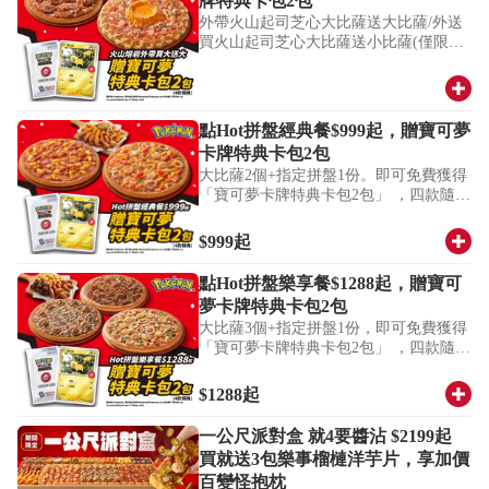
牌特典卡包2包
外帶火山起司芝心大比薩送大比薩/外送
買火山起司芝心大比薩送小比薩(僅限線
上點餐)，即可免費獲得「寶可夢卡牌特
典卡包2包」，四款隨機贈，快來蒐集你
的寶可夢(贈完為止)!
(僅限線上點餐，不
得與隨享券或其他優惠併用，如欲確認
點Hot拼盤經典餐$999起，贈寶可夢
是否贈完，請與門市聯繫)
卡牌特典卡包2包
*火山起司餅皮為植物五辛素(含奶)，需
大比薩2個+指定拼盤1份。即可免費獲得
加價。
「寶可夢卡牌特典卡包2包」 ，四款隨機
贈，快來蒐集你的寶可夢(贈完為止)!
(不
得與隨享券或其他優惠併用，如欲確認
$999
起
是否贈完，請與門市聯繫)
。
點Hot拼盤樂享餐$1288起，贈寶可
夢卡牌特典卡包2包
大比薩3個+指定拼盤1份，即可免費獲得
「寶可夢卡牌特典卡包2包」 ，四款隨機
贈，快來蒐集你的寶可夢(贈完為止)!
(不
得與隨享券或其他優惠併用，如欲確認
$1288
起
是否贈完，請與門市聯繫)
。
一公尺派對盒 就4要醬沾 $2199起
買就送3包樂事榴槤洋芋片，享加價
百變怪抱枕