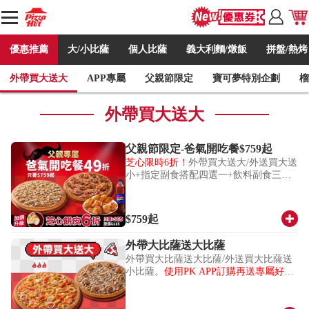
優惠推薦
大/小比薩
個人比薩
義大利麵/燉飯
拼盤/熱烤
外帶買大送大
APP專屬
父親節限定
寶可夢特別企劃
榴
優惠推薦
外帶買大送大
父親節限定-爸氣開吃餐$759起
芝心限時6折！
外帶買大送大/外送買大送
小+指定副食搭配四選一+飲料副食三選
一 產品依實物為準，各項優惠恕不得併
用，必勝客保有調整活動辦法及優惠內
容之權利。
$759
起
外帶大比薩送大比薩
外帶買大比薩送大比薩/外送買大比薩送
小比薩。
使用PK APP訂購再送專屬好
禮
。