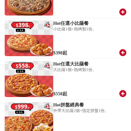
Hot任選小比薩餐
小比薩1個+熱烤類1份。
$398
起
Hot任選大比薩餐
大比薩1個+熱烤類1份。
$558
起
Hot拼盤經典餐
外帶大比薩2個+指定拼盤1份。