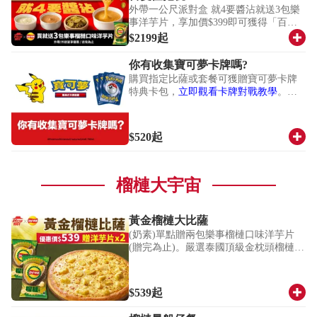
外帶一公尺派對盒 就4要醬沾就送3包樂
事洋芋片，享加價$399即可獲得「百變
怪抱枕」，快來蒐集你的寶可夢商品(售
$2199
起
完為止)! (不得與隨享券或其他優惠併
用，每組一公尺派對盒限加購乙個百變
你有收集寶可夢卡牌嗎?
怪抱枕)
購買指定比薩或套餐可獲贈寶可夢卡牌
特典卡包，
立即觀看卡牌對戰教學
。點
小比薩2個+副食2份+飲料，即可免費獲
得「寶可夢卡牌特典卡包1包」 ，四款隨
機贈，快來蒐集你的寶可夢(贈完為止)!
$520
起
(不得與隨享券或其他優惠併用，如欲確
認是否贈完，請與門市聯繫)
榴槤大宇宙
黃金榴槤大比薩
(奶素)單點贈兩包樂事榴槤口味洋芋片
(贈完為止)。嚴選泰國頂級金枕頭榴槤，
擁有獨特榴槤果香，綿密柔滑的果肉在
整個披薩餅皮上鋪好鋪滿，搭配必勝客
招牌莫札瑞拉起司，濃郁鹹香還會牽
$539
起
絲。