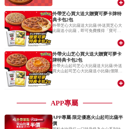
外帶芝心買大送大贈寶可夢卡牌特
典卡包2包
外帶芝心大比薩送大比薩/外送買芝心大
比薩送小比薩，即可免費獲得「寶可夢
卡牌特典卡包2包」 ，四款隨機贈，快來
蒐集你的寶可夢商品(贈完為止)!
(僅限線
上點餐，不得與隨享券或其他優惠併
用，如欲確認是否贈完，請與門市聯繫)
外帶火山芝心買大送大贈寶可夢卡
牌特典卡包2包
外帶火山起司芝心大比薩送大比薩/外送
買火山起司芝心大比薩送小比薩(僅限線
上點餐)，即可免費獲得「寶可夢卡牌特
典卡包2包」，四款隨機贈，快來蒐集你
的寶可夢(贈完為止)!
(僅限線上點餐，不
得與隨享券或其他優惠併用，如欲確認
是否贈完，請與門市聯繫)
APP專屬
*火山起司餅皮為植物五辛素(含奶)，需
加價。
APP專屬-限定優惠火山起司比薩半
價