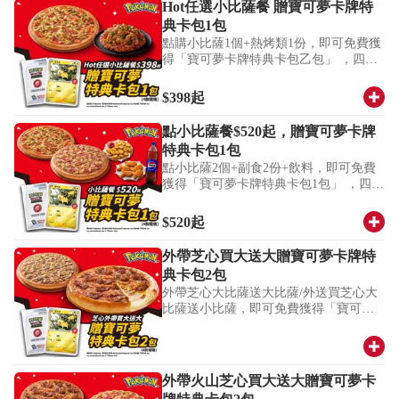
Hot任選小比薩餐 贈寶可夢卡牌特
典卡包1包
點購小比薩1個+熱烤類1份，即可免費獲
得「寶可夢卡牌特典卡包乙包」 ，四款
隨機贈，快來蒐集你的寶可夢(贈完為
止)!(不得與隨享券或其他優惠併用，如
$398
起
欲確認是否贈完，請與門市聯繫)
點小比薩餐$520起，贈寶可夢卡牌
特典卡包1包
點小比薩2個+副食2份+飲料，即可免費
獲得「寶可夢卡牌特典卡包1包」 ，四款
隨機贈，快來蒐集你的寶可夢商品(贈完
為止)!
(不得與隨享券或其他優惠併用，
$520
起
如欲確認是否贈完，請與門市聯繫)
外帶芝心買大送大贈寶可夢卡牌特
典卡包2包
外帶芝心大比薩送大比薩/外送買芝心大
比薩送小比薩，即可免費獲得「寶可夢
卡牌特典卡包2包」 ，四款隨機贈，快來
蒐集你的寶可夢商品(贈完為止)!
(僅限線
上點餐，不得與隨享券或其他優惠併
用，如欲確認是否贈完，請與門市聯繫)
外帶火山芝心買大送大贈寶可夢卡