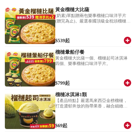
黃金榴槤大比薩
(奶素)單點贈兩包樂事榴槤口味洋芋片
(贈完為止)。嚴選泰國頂級金枕頭榴槤，
擁有獨特榴槤果香，綿密柔滑的果肉在
整個披薩餅皮上鋪好鋪滿，搭配必勝客
招牌莫札瑞拉起司，濃郁鹹香還會牽
$539
起
絲。
榴槤暈船仔餐
黃金榴槤大比薩一個、榴槤起司冰淇淋
四個、樂事榴槤口味洋芋片。
$799
起
榴槤冰淇淋1顆
【產品特點】嚴選馬來西亞金榜榴槤，
打造濃郁奔放的熱帶果香，融合細緻柔
滑的乳酪風味，交織出香甜與奶香的雙
重層次。入口香氣飽滿濃厚，尾韻帶出
自然乳香，整體口感滑順細緻，濃郁卻
$69
起
不膩口，打造出穿透力極強的冰品饗
宴。