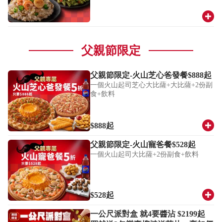
父親節限定
父親節限定-火山芝心爸發餐$888起
一個火山起司芝心大比薩+大比薩+2份副
食+飲料
$888
起
父親節限定-火山寵爸餐$528起
一個火山起司大比薩+2份副食+飲料
$528
起
一公尺派對盒 就4要醬沾 $2199起