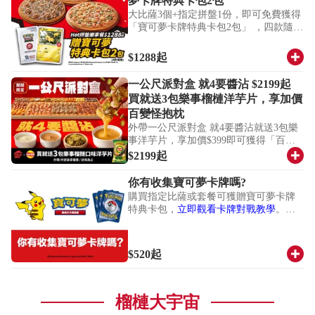
夢卡牌特典卡包2包
大比薩3個+指定拼盤1份，即可免費獲得
「寶可夢卡牌特典卡包2包」 ，四款隨機
贈，快來蒐集你的寶可夢(贈完為止)!
(不
得與隨享券或其他優惠併用，如欲確認
$1288
起
是否贈完，請與門市聯繫)
。
一公尺派對盒 就4要醬沾 $2199起
買就送3包樂事榴槤洋芋片，享加價
百變怪抱枕
外帶一公尺派對盒 就4要醬沾就送3包樂
事洋芋片，享加價$399即可獲得「百變
怪抱枕」，快來蒐集你的寶可夢商品(售
$2199
起
完為止)! (不得與隨享券或其他優惠併
用，每組一公尺派對盒限加購乙個百變
你有收集寶可夢卡牌嗎?
怪抱枕)
購買指定比薩或套餐可獲贈寶可夢卡牌
特典卡包，
立即觀看卡牌對戰教學
。點
小比薩2個+副食2份+飲料，即可免費獲
得「寶可夢卡牌特典卡包1包」 ，四款隨
機贈，快來蒐集你的寶可夢(贈完為止)!
$520
起
(不得與隨享券或其他優惠併用，如欲確
認是否贈完，請與門市聯繫)
榴槤大宇宙