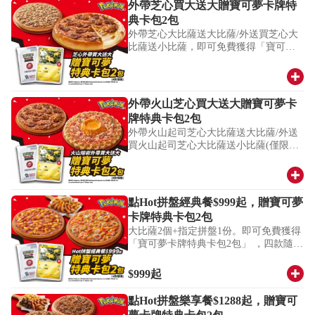
外帶芝心買大送大贈寶可夢卡牌特
典卡包2包
外帶芝心大比薩送大比薩/外送買芝心大
比薩送小比薩，即可免費獲得「寶可夢
卡牌特典卡包2包」 ，四款隨機贈，快來
蒐集你的寶可夢商品(贈完為止)!
(僅限線
上點餐，不得與隨享券或其他優惠併
用，如欲確認是否贈完，請與門市聯繫)
外帶火山芝心買大送大贈寶可夢卡
牌特典卡包2包
外帶火山起司芝心大比薩送大比薩/外送
買火山起司芝心大比薩送小比薩(僅限線
上點餐)，即可免費獲得「寶可夢卡牌特
典卡包2包」，四款隨機贈，快來蒐集你
的寶可夢(贈完為止)!
(僅限線上點餐，不
得與隨享券或其他優惠併用，如欲確認
點Hot拼盤經典餐$999起，贈寶可夢
是否贈完，請與門市聯繫)
卡牌特典卡包2包
*火山起司餅皮為植物五辛素(含奶)，需
大比薩2個+指定拼盤1份。即可免費獲得
加價。
「寶可夢卡牌特典卡包2包」 ，四款隨機
贈，快來蒐集你的寶可夢(贈完為止)!
(不
得與隨享券或其他優惠併用，如欲確認
$999
起
是否贈完，請與門市聯繫)
。
點Hot拼盤樂享餐$1288起，贈寶可