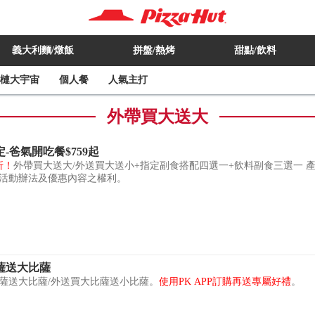
義大利麵/燉飯
拼盤/熱烤
甜點/飲料
槤大宇宙
個人餐
人氣主打
外帶買大送大
-爸氣開吃餐$759起
折！
外帶買大送大/外送買大送小+指定副食搭配四選一+飲料副食三選一 
活動辦法及優惠內容之權利。
薩送大比薩
薩送大比薩/外送買大比薩送小比薩。
使用PK APP訂購再送專屬好禮
。