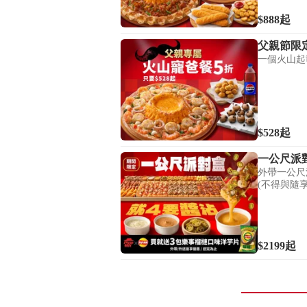
$888
起
父親節限定
一個火山起
$528
起
一公尺派對
外帶一公尺
(不得與隨
$2199
起