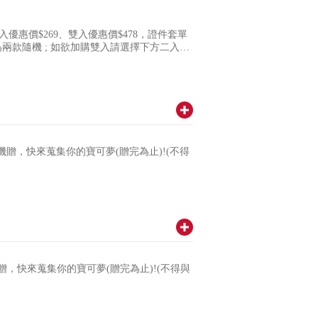
惠價$269、雙入優惠價$478，證件套單
為兩款隨機 ; 如欲加購雙入請選擇下方二入數
贈，快來蒐集你的寶可夢(贈完為止)!(不得
，快來蒐集你的寶可夢(贈完為止)!(不得與