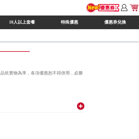
10人以上套餐
特殊優惠
優惠券兌換
產品依實物為準，各項優惠恕不得併用，必勝