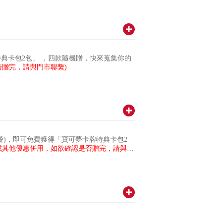
典卡包2包」 ，四款隨機贈，快來蒐集你的
贈完，請與門市聯繫)
餐)，即可免費獲得「寶可夢卡牌特典卡包2
或其他優惠併用，如欲確認是否贈完，請與門