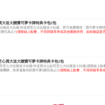
買大送大贈寶可夢卡牌特典卡包2包
比薩送大比薩/外送買芝心大比薩送小比薩，即可免費獲得「寶可夢卡牌特
贈完為止)!
(僅限線上點餐，不得與隨享券或其他優惠併用，如欲確認是否
芝心買大送大贈寶可夢卡牌特典卡包2包
司芝心大比薩送大比薩/外送買火山起司芝心大比薩送小比薩(僅限線上點
隨機贈，快來蒐集你的寶可夢(贈完為止)!
(僅限線上點餐，不得與隨享券
餅皮為植物五辛素(含奶)，需加價。