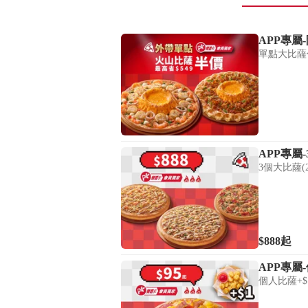
APP專
單點大比薩
APP專屬-
3個大比薩(
$888
起
APP專屬
個人比薩+