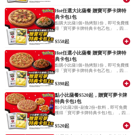
欲確認是否贈完，請與門市聯繫)
Hot任選大比薩餐 贈寶可夢卡牌特
典卡包1包
點購大比薩1個+熱烤類1份，即可免費獲
得「寶可夢卡牌特典卡包乙包」 ，四款
隨機贈，快來蒐集你的寶可夢(贈完為
止)!(不得與隨享券或其他優惠併用，如
$558
起
欲確認是否贈完，請與門市聯繫)
Hot任選小比薩餐 贈寶可夢卡牌特
典卡包1包
點購小比薩1個+熱烤類1份，即可免費獲
得「寶可夢卡牌特典卡包乙包」 ，四款
隨機贈，快來蒐集你的寶可夢(贈完為
止)!(不得與隨享券或其他優惠併用，如
$398
起
欲確認是否贈完，請與門市聯繫)
點小比薩餐$520起，贈寶可夢卡牌
特典卡包1包
點小比薩2個+副食2份+飲料，即可免費
獲得「寶可夢卡牌特典卡包1包」 ，四款
隨機贈，快來蒐集你的寶可夢商品(贈完
為止)!
(不得與隨享券或其他優惠併用，
$520
起
如欲確認是否贈完，請與門市聯繫)