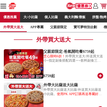
優惠推薦
大/小比薩
個人比薩
義大利麵/燉飯
拼盤/熱烤
外帶買大送大
APP專屬
父親節限定
寶可夢特別企劃
榴
優惠推薦
外帶買大送大
父親節限定-爸氣開吃餐$759起
芝心限時6折！
外帶買大送大/外送買大送
小+指定副食搭配四選一+飲料副食三選
一 產品依實物為準，各項優惠恕不得併
用，必勝客保有調整活動辦法及優惠內
容之權利。
$759
起
外帶大比薩送大比薩
外帶買大比薩送大比薩/外送買大比薩送
小比薩。
使用PK APP訂購再送專屬好
禮
。