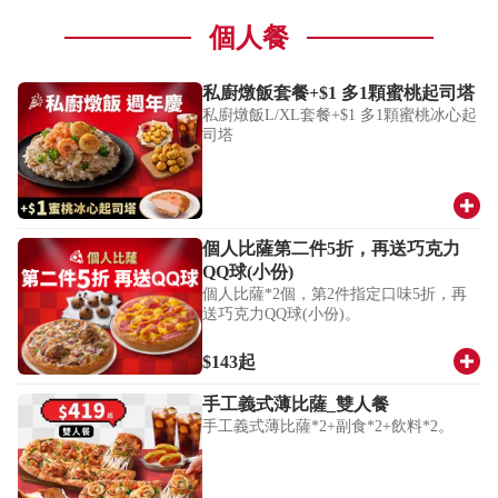
【風味敘述】一入口是濃厚滑順的榴槤
甜香，香氣飽滿且富有存在感；中段轉
個人餐
為微微回甘，帶出乳酪的柔和奶香與綿
密口感；最後收尾則是清爽不膩的自然
甜香與細緻乳香，留下輕盈順口的餘
私廚燉飯套餐+$1 多1顆蜜桃起司塔
韻。整體呈現「濃郁香甜 × 奶香滑順 ×
私廚燉飯L/XL套餐+$1 多1顆蜜桃冰心起
清爽回甘」的三段式風味，層次分明、
司塔
口感細膩，越吃越涮嘴。
個人比薩第二件5折，再送巧克力
QQ球(小份)
個人比薩*2個，第2件指定口味5折，再
送巧克力QQ球(小份)。
$143
起
手工義式薄比薩_雙人餐
手工義式薄比薩*2+副食*2+飲料*2。