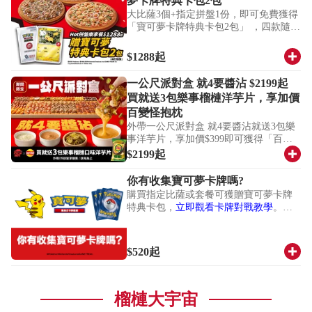
夢卡牌特典卡包2包
大比薩3個+指定拼盤1份，即可免費獲得
「寶可夢卡牌特典卡包2包」 ，四款隨機
贈，快來蒐集你的寶可夢(贈完為止)!
(不
得與隨享券或其他優惠併用，如欲確認
$1288
起
是否贈完，請與門市聯繫)
。
一公尺派對盒 就4要醬沾 $2199起
買就送3包樂事榴槤洋芋片，享加價
百變怪抱枕
外帶一公尺派對盒 就4要醬沾就送3包樂
事洋芋片，享加價$399即可獲得「百變
怪抱枕」，快來蒐集你的寶可夢商品(售
$2199
起
完為止)! (不得與隨享券或其他優惠併
用，每組一公尺派對盒限加購乙個百變
你有收集寶可夢卡牌嗎?
怪抱枕)
購買指定比薩或套餐可獲贈寶可夢卡牌
特典卡包，
立即觀看卡牌對戰教學
。點
小比薩2個+副食2份+飲料，即可免費獲
得「寶可夢卡牌特典卡包1包」 ，四款隨
機贈，快來蒐集你的寶可夢(贈完為止)!
$520
起
(不得與隨享券或其他優惠併用，如欲確
認是否贈完，請與門市聯繫)
榴槤大宇宙