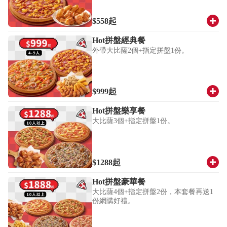
$558
起
Hot拼盤經典餐
外帶大比薩2個+指定拼盤1份。
$999
起
Hot拼盤樂享餐
大比薩3個+指定拼盤1份。
$1288
起
Hot拼盤豪華餐
大比薩4個+指定拼盤2份，本套餐再送1
份網購好禮。