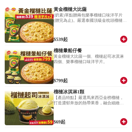
黃金榴槤大比薩
(奶素)單點贈兩包樂事榴槤口味洋芋片
(贈完為止)。嚴選泰國頂級金枕頭榴槤，
擁有獨特榴槤果香，綿密柔滑的果肉在
整個披薩餅皮上鋪好鋪滿，搭配必勝客
招牌莫札瑞拉起司，濃郁鹹香還會牽
$539
起
絲。
榴槤暈船仔餐
黃金榴槤大比薩一個、榴槤起司冰淇淋
四個、樂事榴槤口味洋芋片。
$799
起
榴槤冰淇淋1顆
【產品特點】嚴選馬來西亞金榜榴槤，
打造濃郁奔放的熱帶果香，融合細緻柔
滑的乳酪風味，交織出香甜與奶香的雙
重層次。入口香氣飽滿濃厚，尾韻帶出
自然乳香，整體口感滑順細緻，濃郁卻
$69
起
不膩口，打造出穿透力極強的冰品饗
宴。